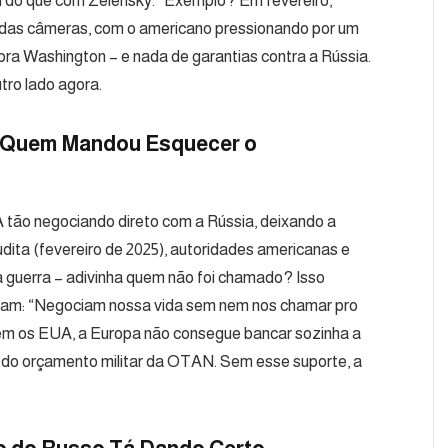
n do que com Zelensky.” Exemplo? Em fevereiro,
 das câmeras, com o americano pressionando por um
pra Washington – e nada de garantias contra a Rússia.
tro lado agora.
– Quem Mandou Esquecer o
A tão negociando direto com a Rússia, deixando a
dita (fevereiro de 2025), autoridades americanas e
a guerra – adivinha quem não foi chamado? Isso
gram: “Negociam nossa vida sem nem nos chamar pro
 sem os EUA, a Europa não consegue bancar sozinha a
 do orçamento militar da OTAN. Sem esse suporte, a