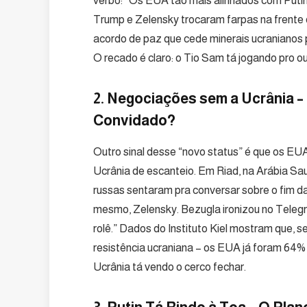
verbo: “Os EUA tão mais alinhados com Puti
Trump e Zelensky trocaram farpas na frente
acordo de paz que cede minerais ucranianos 
O recado é claro: o Tio Sam tá jogando pro ou
2. Negociações sem a Ucrânia 
Convidado?
Outro sinal desse “novo status” é que os EU
Ucrânia de escanteio. Em Riad, na Arábia Sau
russas sentaram pra conversar sobre o fim d
mesmo, Zelensky. Bezugla ironizou no Tele
rolê.” Dados do Instituto Kiel mostram que,
resistência ucraniana – os EUA já foram 64%
Ucrânia tá vendo o cerco fechar.