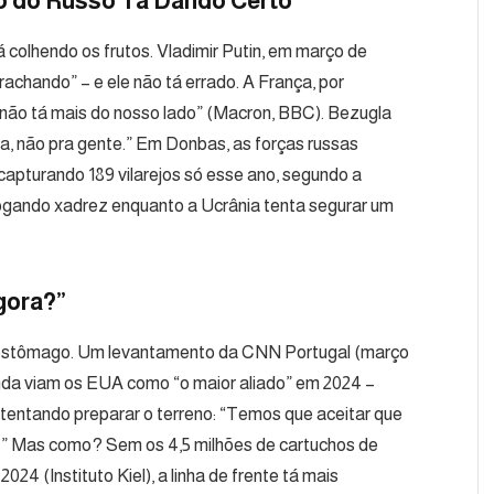
ano do Russo Tá Dando Certo
colhendo os frutos. Vladimir Putin, em março de
rachando” – e ele não tá errado. A França, por
 não tá mais do nosso lado” (Macron, BBC). Bezugla
a, não pra gente.” Em Donbas, as forças russas
apturando 189 vilarejos só esse ano, segundo a
jogando xadrez enquanto a Ucrânia tenta segurar um
gora?”
 estômago. Um levantamento da CNN Portugal (março
nda viam os EUA como “o maior aliado” em 2024 –
 tentando preparar o terreno: “Temos que aceitar que
e.” Mas como? Sem os 4,5 milhões de cartuchos de
4 (Instituto Kiel), a linha de frente tá mais