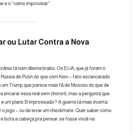
ue e o “vamo improvisar”.
r ou Lutar Contra a Nova
rânia tá num dilema brabo. Os EUA, que já foram o
 Rússia de Putin do que com Kiev – fato escancarado
 e um Trump que parece mais fã de Moscou do que de
a encarar essa real sem chororô, mas a pergunta que
a e um plano B improvisado? A guerra tá mais incerta
ar o jogo – ou de levar um checkmate. Quer saber como
s e bota a cabeça pra pensar: se fosse você na