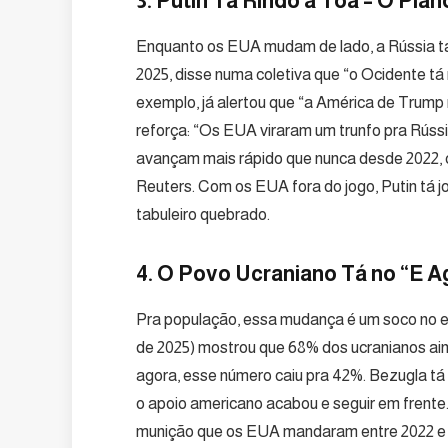
3. Putin Tá Rindo à Toa – O Pl
Enquanto os EUA mudam de lado, a Rússia tá 
2025, disse numa coletiva que “o Ocidente tá 
exemplo, já alertou que “a América de Trump
reforça: “Os EUA viraram um trunfo pra Rússi
avançam mais rápido que nunca desde 2022, c
Reuters. Com os EUA fora do jogo, Putin tá 
tabuleiro quebrado.
4. O Povo Ucraniano Tá no “E A
Pra população, essa mudança é um soco no
de 2025) mostrou que 68% dos ucranianos ai
agora, esse número caiu pra 42%. Bezugla tá
o apoio americano acabou e seguir em frent
munição que os EUA mandaram entre 2022 e 202