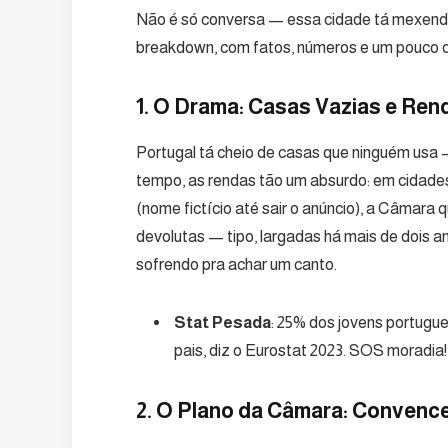
Não é só conversa — essa cidade tá mexendo o
breakdown, com fatos, números e um pouco de
1. O Drama: Casas Vazias e Ren
Portugal tá cheio de casas que ninguém usa
tempo, as rendas tão um absurdo: em cidade
(nome fictício até sair o anúncio), a Câmara q
devolutas — tipo, largadas há mais de dois a
sofrendo pra achar um canto.
Stat Pesada
: 25% dos jovens portugu
pais, diz o Eurostat 2023. SOS moradia!
2. O Plano da Câmara: Convence